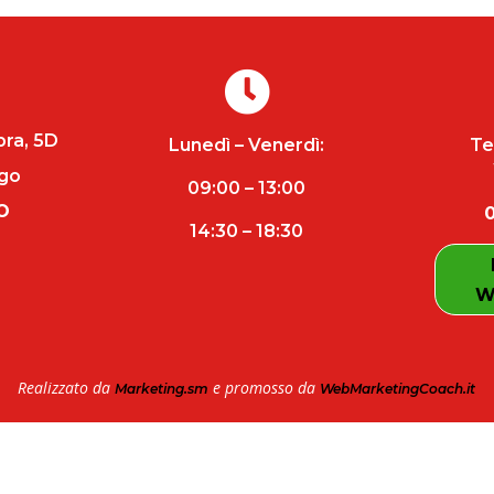

pra, 5D
Lunedì – Venerdì:
Te
ngo
09:00 – 13:00
O
14:30 – 18:30
W
Realizzato da
e promosso da
Marketing.sm
WebMarketingCoach.it