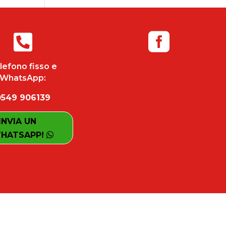


lefono fisso e
WhatsApp:
0549 906139
INVIA UN
HATSAPP!